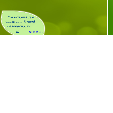
Мы используем
coocie для Вашей
безопасности
✅
Подробней